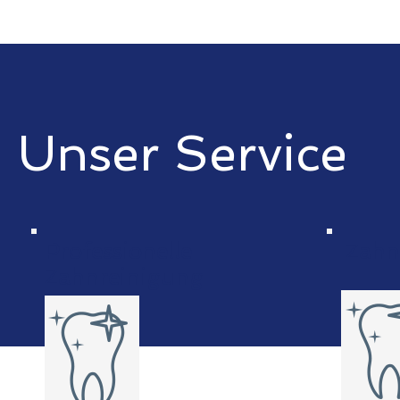
Unser Service
Professionelle
Zahn
Zahnreinigung